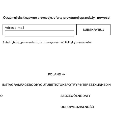
Otrzymuj ekskluzywne promocje, oferty prywatnej sprzedaży i nowości
Adres e-mail
SUBSKRYBUJ
Subskrybując, potwierdzasz, że przeczytałeś(-aś)
Politykę prywatności
.
POLAND
INSTAGRAM
FACEBOOK
YOUTUBE
TIKTOK
SPOTIFY
PINTEREST
X
LINKEDIN
GO
SZCZEGÓLNE DATY
ODPOWIEDZIALNOŚĆ