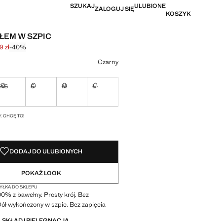
SZUKAJ
ULUBIONE
ZALOGUJ SIĘ
KOSZYK
OŁEM W SZPIC
9 zł
-40%
na początkowa [49,99 zł ]
a [29,99 zł ]
r
Czarny
XS
S
M
L
ny. Chcę to!
Niedostępny. Chcę to!
Niedostępny. Chcę to!
Niedostępny. Chcę to!
Niedostępny. Chcę to!
I!
. CHCĘ TO!
DODAJ DO ULUBIONYCH
POKAŻ LOOK
ŁKA DO SKLEPU
0% z bawełny. Prosty krój. Bez
ół wykończony w szpic. Bez zapięcia
 SKŁAD I PIELĘGNACJA