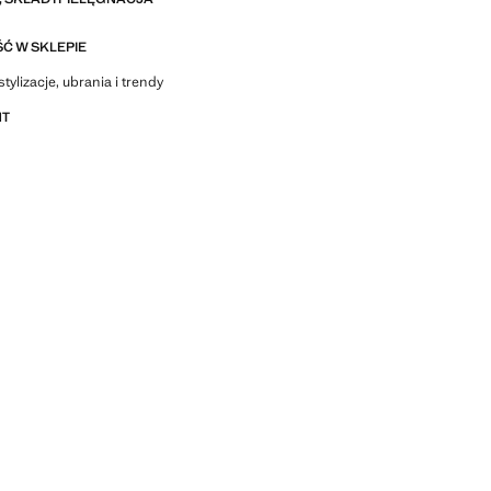
Ć W SKLEPIE
stylizacje, ubrania i trendy
NT