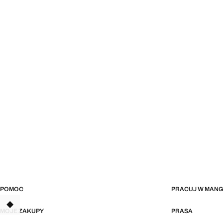
POMOC
PRACUJ W MAN
TANT
MOJE ZAKUPY
PRASA