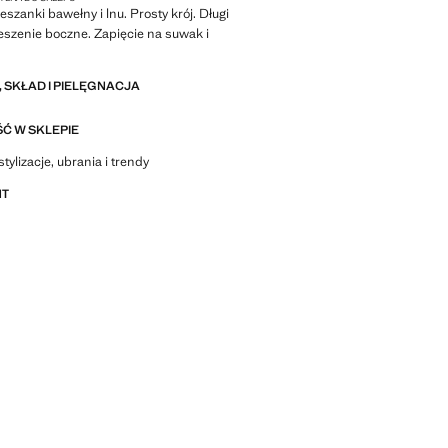
eszanki bawełny i lnu. Prosty krój. Długi
ieszenie boczne. Zapięcie na suwak i
 SKŁAD I PIELĘGNACJA
Ć W SKLEPIE
stylizacje, ubrania i trendy
NT