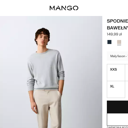
SPODNIE
BAWEŁNY
149,99 zł
Aktualna cen
Wybierz kolo
Mały fason -
XXS
XL
OSTATNIE SZTUK
NIEDOSTĘPNY
DARMOWA WYSY