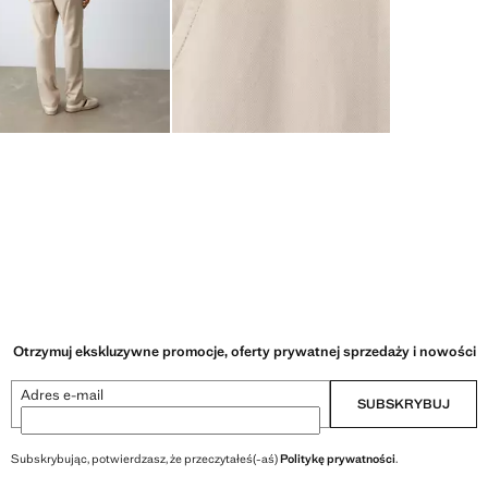
Otrzymuj ekskluzywne promocje, oferty prywatnej sprzedaży i nowości
Adres e-mail
SUBSKRYBUJ
Subskrybując, potwierdzasz, że przeczytałeś(-aś)
Politykę prywatności
.