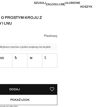
SZUKAJ
ULUBIONE
ZALOGUJ SIĘ
KOSZYK
 O PROSTYM KROJU Z
 I LNU
a [149,99 zł ]
r
Piaskowy
 Wybierz rozmiar o jeden większy niż zwykle
XS
S
M
L
Ostatnie sztuki!
Ostatnie sztuki!
I!
. CHCĘ TO!
DODAJ
ZAPISZ W ULUBIONYCH
POKAŻ LOOK
ŁKA DO SKLEPU