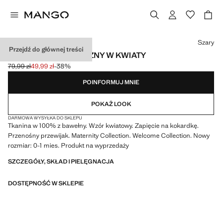
Wybierz kolor
Szary
Przejdź do głównej treści
PRZEWIJAK PODRÓŻNY W KWIATY
79,99 zł
49,99 zł
-38%
Skreślona cena początkowa [79,99 zł ]
Aktualna cena [49,99 zł ]
POINFORMUJ MNIE
POKAŻ LOOK
DARMOWA WYSYŁKA DO SKLEPU
Tkanina w 100% z bawełny. Wzór kwiatowy. Zapięcie na kokardkę.
Przenośny przewijak. Maternity Collection. Welcome Collection. Nowy
rozmiar: 0-1 mies. Produkt na wyprzedaży
SZCZEGÓŁY, SKŁAD I PIELĘGNACJA
DOSTĘPNOŚĆ W SKLEPIE