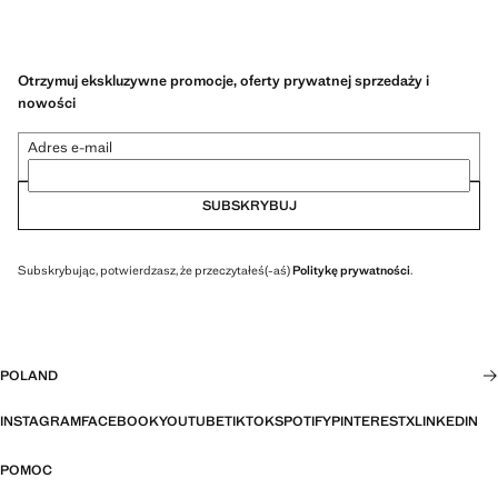
Otrzymuj ekskluzywne promocje, oferty prywatnej sprzedaży i
nowości
Adres e-mail
SUBSKRYBUJ
Subskrybując, potwierdzasz, że przeczytałeś(-aś)
Politykę prywatności
.
POLAND
INSTAGRAM
FACEBOOK
YOUTUBE
TIKTOK
SPOTIFY
PINTEREST
X
LINKEDIN
POMOC