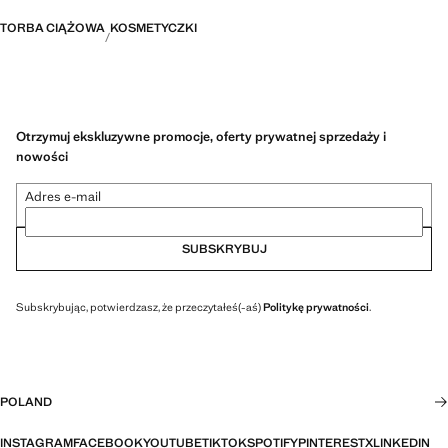
TORBA CIĄŻOWA
KOSMETYCZKI
Otrzymuj ekskluzywne promocje, oferty prywatnej sprzedaży i
nowości
Adres e-mail
SUBSKRYBUJ
Subskrybując, potwierdzasz, że przeczytałeś(-aś)
Politykę prywatności
.
POLAND
INSTAGRAM
FACEBOOK
YOUTUBE
TIKTOK
SPOTIFY
PINTEREST
X
LINKEDIN