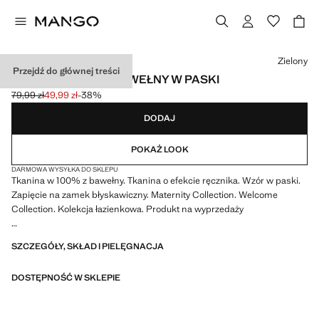
Wybierz kolor
Zielony
Przejdź do głównej treści
KOSMETYCZKA Z BAWEŁNY W PASKI
79,99 zł
49,99 zł
-38%
Skreślona cena początkowa [79,99 zł ]
Aktualna cena [49,99 zł ]
DODAJ
POKAŻ LOOK
DARMOWA WYSYŁKA DO SKLEPU
Tkanina w 100% z bawełny. Tkanina o efekcie ręcznika. Wzór w paski.
Zapięcie na zamek błyskawiczny. Maternity Collection. Welcome
Collection. Kolekcja łazienkowa. Produkt na wyprzedaży
24.0x15.0x10.0 cm (Dlugosc x Wysokosc x Szerokosc)
SZCZEGÓŁY, SKŁAD I PIELĘGNACJA
DOSTĘPNOŚĆ W SKLEPIE