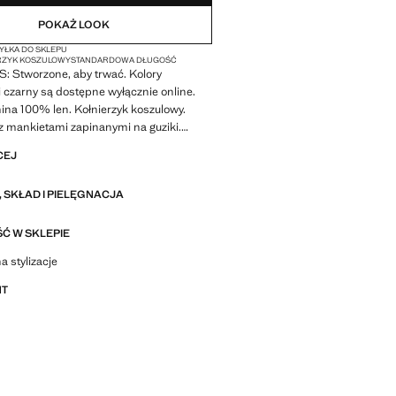
POKAŻ LOOK
ŁKA DO SKLEPU
RZYK KOSZULOWY
STANDARDOWA DŁUGOŚĆ
 Stworzone, aby trwać. Kolory
 czarny są dostępne wyłącznie online.
anina 100% len. Kołnierzyk koszulowy.
z mankietami zapinanymi na guziki.
rzodu na guziki. Prosty dół. Kolekcja
CEJ
d x Mango
 SKŁAD I PIELĘGNACJA
 Made to last. Zwiększyliśmy nasze
otyczące jakości, dodając nowe testy
ci naszych ubrań. Zaprojektowane z
Ć W SKLEPIE
iem starannego wykonania, są jeszcze
stylizacje, ubrania i trendy
a stylizacje
ałe, uniwersalne i ponadczasowe
NT