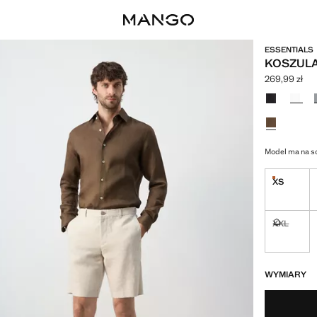
ESSENTIALS
KOSZULA 
269,99 zł
Aktualna cen
Wybierz kolo
Model ma na so
XS
Ostatnie s
XXL
Niedostęp
OSTATNIE SZTUK
NIEDOSTĘPNY
WYMIARY