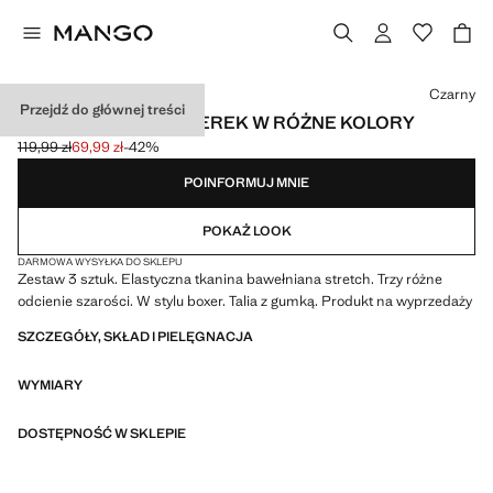
Wybierz kolor
Czarny
Przejdź do głównej treści
ZESTAW 3 PAR BOKSEREK W RÓŻNE KOLORY
119,99 zł
69,99 zł
-42%
Skreślona cena początkowa [119,99 zł ]
Aktualna cena [69,99 zł ]
POINFORMUJ MNIE
POKAŻ LOOK
DARMOWA WYSYŁKA DO SKLEPU
Zestaw 3 sztuk. Elastyczna tkanina bawełniana stretch. Trzy różne
odcienie szarości. W stylu boxer. Talia z gumką. Produkt na wyprzedaży
SZCZEGÓŁY, SKŁAD I PIELĘGNACJA
WYMIARY
DOSTĘPNOŚĆ W SKLEPIE