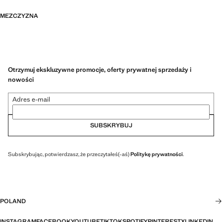
MEZCZYZNA
Otrzymuj ekskluzywne promocje, oferty prywatnej sprzedaży i
nowości
Adres e-mail
SUBSKRYBUJ
Subskrybując, potwierdzasz, że przeczytałeś(-aś)
Politykę prywatności
.
POLAND
INSTAGRAM
FACEBOOK
YOUTUBE
TIKTOK
SPOTIFY
PINTEREST
X
LINKEDIN