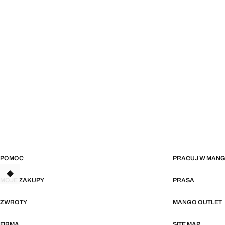
POMOC
PRACUJ W MAN
TANT
MOJE ZAKUPY
PRASA
ZWROTY
MANGO OUTLET
FIRMA
SITE MAP