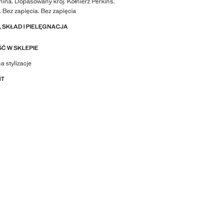
ina. Dopasowany krój. Kołnierz Perkins.
. Bez zapięcia. Bez zapięcia
 SKŁAD I PIELĘGNACJA
Ć W SKLEPIE
stylizacje, ubrania i trendy
a stylizacje
NT