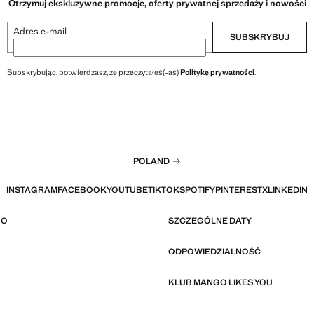
Otrzymuj ekskluzywne promocje, oferty prywatnej sprzedaży i nowości
Adres e-mail
SUBSKRYBUJ
Subskrybując, potwierdzasz, że przeczytałeś(-aś)
Politykę prywatności
.
POLAND
INSTAGRAM
FACEBOOK
YOUTUBE
TIKTOK
SPOTIFY
PINTEREST
X
LINKEDIN
GO
SZCZEGÓLNE DATY
ODPOWIEDZIALNOŚĆ
KLUB MANGO LIKES YOU