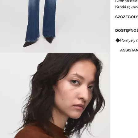
Drobna dzian
Krótki rękaw
SZCZEGÓŁY,
DOSTĘPNOŚ
Zapytaj o 
Pomysły n
ASSISTA