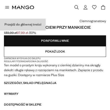
Wybierz kolor
Ciemnogranatowy
Przejdź do głównej treści
KARDIGAN Z ROZCIĘCIEM PRZY MANKIECIE
139,99 zł
97,99 zł
-30%
Skreślona cena początkowa [139,99 zł ]
Aktualna cena [97,99 zł ]
POINFORMUJ MNIE
POKAŻ LOOK
DARMOWA WYSYŁKA DO SKLEPU
REGULAR FIT
STANDARDOWA DŁUGOŚĆ
Ten model o prostym kroju wykonany z cienkiej dzianiny ma okrągły
dekolt i długie rękawy z rozcięciami na mankietach. Zapięcie z przodu
na guziki. Dostępny w rozmiarze Plus Size
SZCZEGÓŁY, SKŁAD I PIELĘGNACJA
WYMIARY
DOSTĘPNOŚĆ W SKLEPIE