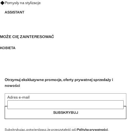
Zapytaj o stylizacje, ubrania i trendy
Pomysły na stylizacje
ASSISTANT
MOŻE CIĘ ZAINTERESOWAĆ
KOBIETA
Otrzymuj ekskluzywne promocje, oferty prywatnej sprzedaży i
nowości
Adres e-mail
SUBSKRYBUJ
Subskrybując, potwierdzasz, że przeczytałeś(-aś)
Politykę prywatności
.