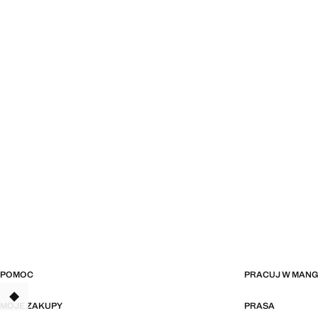
POMOC
PRACUJ W MAN
TANT
MOJE ZAKUPY
PRASA