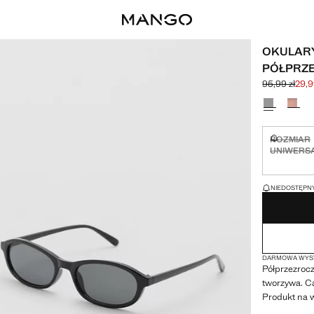
OKULAR
PÓŁPRZ
95,99 zł
29,9
Skreślona ce
Aktualna cen
Wybierz kolo
ROZMIAR
Niedostęp
UNIWERS
OSTATNIE SZTUK
NIEDOSTĘPNY
DARMOWA WYSY
Półprzezrocz
tworzywa. Ca
Produkt na 