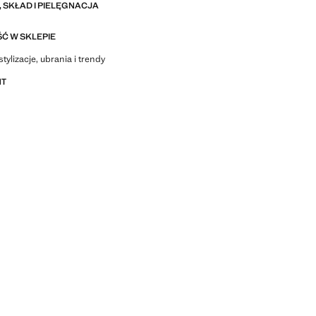
 SKŁAD I PIELĘGNACJA
Ć W SKLEPIE
stylizacje, ubrania i trendy
NT