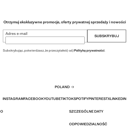
Otrzymuj ekskluzywne promocje, oferty prywatnej sprzedaży i nowości
Adres e-mail
SUBSKRYBUJ
Subskrybując, potwierdzasz, że przeczytałeś(-aś)
Politykę prywatności
.
POLAND
INSTAGRAM
FACEBOOK
YOUTUBE
TIKTOK
SPOTIFY
PINTEREST
X
LINKEDIN
GO
SZCZEGÓLNE DATY
ODPOWIEDZIALNOŚĆ