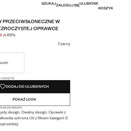
SZUKAJ
ULUBIONE
ZALOGUJ SIĘ
KOSZYK
Y PRZECIWSŁONECZNE W
EZROCZYSTEJ OPRAWCE
9 zł
-69%
na początkowa [95,99 zł ]
a [29,99 zł ]
r
Czarny
ny. Chcę to!
ALNY
I!
. CHCĘ TO!
DODAJ DO ULUBIONYCH
POKAŻ LOOK
ŁKA DO SKLEPU
ysty design. Owalny design. Oprawki z
łkowita ochrona UV z filtrem kategorii 3.
wyprzedaży