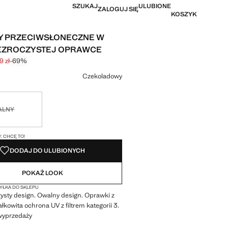
SZUKAJ
ULUBIONE
ZALOGUJ SIĘ
KOSZYK
Y PRZECIWSŁONECZNE W
EZROCZYSTEJ OPRAWCE
9 zł
-69%
na początkowa [95,99 zł ]
a [29,99 zł ]
r
Czekoladowy
ny. Chcę to!
ALNY
I!
. CHCĘ TO!
DODAJ DO ULUBIONYCH
POKAŻ LOOK
ŁKA DO SKLEPU
ysty design. Owalny design. Oprawki z
łkowita ochrona UV z filtrem kategorii 3.
wyprzedaży