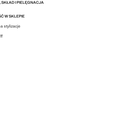
 SKŁAD I PIELĘGNACJA
Ć W SKLEPIE
stylizacje, ubrania i trendy
a stylizacje
NT