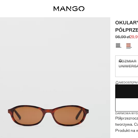
OKULAR
PÓŁPRZ
95,99 zł
29,9
Skreślona ce
Aktualna cen
Wybierz kolo
ROZMIAR
Niedostęp
UNIWERS
OSTATNIE SZTUK
NIEDOSTĘPNY
DARMOWA WYSY
Półprzezrocz
tworzywa. Ca
Produkt na 