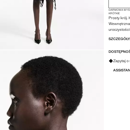
DARMOWA WYSY
KRÓTKIE
Prosty krój. 
Wewnętrzna 
uroczystości
SZCZEGÓŁY,
DOSTĘPNOŚ
Zapytaj o 
ASSISTA