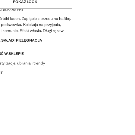
POKAŻ LOOK
ŁKA DO SKLEPU
Krótki fason. Zapięcie z przodu na haftkę.
podszewka. Kolekcja na przyjęcia,
 i komunie. Efekt włosia. Długi rękaw
 SKŁAD I PIELĘGNACJA
Ć W SKLEPIE
stylizacje, ubrania i trendy
NT