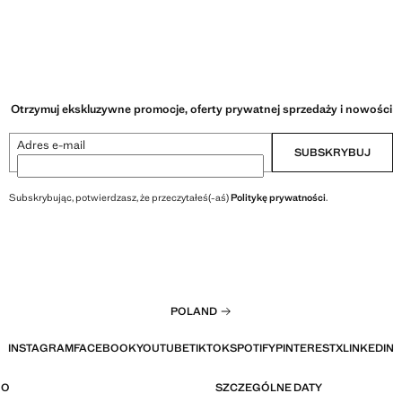
Otrzymuj ekskluzywne promocje, oferty prywatnej sprzedaży i nowości
Adres e-mail
SUBSKRYBUJ
Subskrybując, potwierdzasz, że przeczytałeś(-aś)
Politykę prywatności
.
POLAND
INSTAGRAM
FACEBOOK
YOUTUBE
TIKTOK
SPOTIFY
PINTEREST
X
LINKEDIN
GO
SZCZEGÓLNE DATY