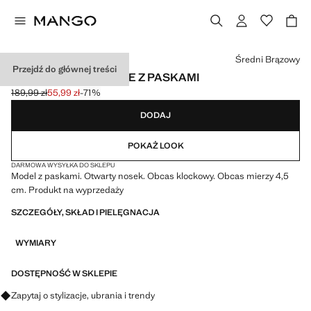
Wybierz kolor
Średni Brązowy
Przejdź do głównej treści
SANDAŁY NA OBCASIE Z PASKAMI
189,99 zł
55,99 zł
-71%
Skreślona cena początkowa [189,99 zł ]
Aktualna cena [55,99 zł ]
DODAJ
POKAŻ LOOK
DARMOWA WYSYŁKA DO SKLEPU
Model z paskami. Otwarty nosek. Obcas klockowy. Obcas mierzy 4,5
cm. Produkt na wyprzedaży
SZCZEGÓŁY, SKŁAD I PIELĘGNACJA
WYMIARY
DOSTĘPNOŚĆ W SKLEPIE
Zapytaj o stylizacje, ubrania i trendy