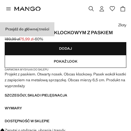
Wybierz kolor
Złoty
Przejdź do głównej treści
KLAPKI NA OBCASIE KLOCKOWYM Z PASKIEM
189,99 zł
75,99 zł
-60%
Skreślona cena początkowa [189,99 zł ]
Aktualna cena [75,99 zł ]
DODAJ
POKAŻ LOOK
DARMOWA WYSYŁKA DO SKLEPU
Projekt z paskiem. Otwarty nosek. Obcas klockowy. Pasek wokół kostki
z zapięciem na metalową sprzączkę. Obcas mierzy 6,5 cm. Produkt na
wyprzedaży
SZCZEGÓŁY, SKŁAD I PIELĘGNACJA
WYMIARY
DOSTĘPNOŚĆ W SKLEPIE
Zapytaj o stylizacje, ubrania i trendy