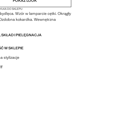
POKAŻ LOOK
ŁKA DO SKLEPU
bydlęca. Wzór w lamparcie cętki. Okrągły
. Ozdobna kokardka. Wewnętrzna
 SKŁAD I PIELĘGNACJA
Ć W SKLEPIE
stylizacje, ubrania i trendy
a stylizacje
NT