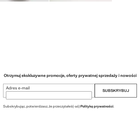
Otrzymuj ekskluzywne promocje, oferty prywatnej sprzedaży i nowości
Adres e-mail
SUBSKRYBUJ
Subskrybując, potwierdzasz, że przeczytałeś(-aś)
Politykę prywatności
.