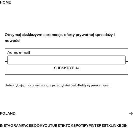
HOME
Otrzymuj ekskluzywne promocje, oferty prywatnej sprzedaży i
nowości
Adres e-mail
SUBSKRYBUJ
Subskrybując, potwierdzasz, że przeczytałeś(-aś)
Politykę prywatności
.
POLAND
INSTAGRAM
FACEBOOK
YOUTUBE
TIKTOK
SPOTIFY
PINTEREST
X
LINKEDIN