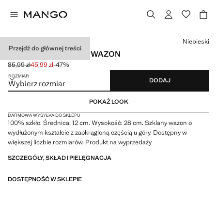
Wybierz kolor
Niebieski
Przejdź do głównej treści
SZKLANY PODŁUŻNY WAZON
85,99 zł
45,99 zł
-47%
Skreślona cena początkowa [85,99 zł ]
Aktualna cena [45,99 zł ]
ROZMIAR
DODAJ
Wybierz rozmiar
POKAŻ LOOK
DARMOWA WYSYŁKA DO SKLEPU
100% szkło. Średnica: 12 cm. Wysokość: 28 cm. Szklany wazon o
wydłużonym kształcie z zaokrągloną częścią u góry. Dostępny w
większej liczbie rozmiarów. Produkt na wyprzedaży
SZCZEGÓŁY, SKŁAD I PIELĘGNACJA
DOSTĘPNOŚĆ W SKLEPIE