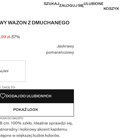
SZUKAJ
ULUBIONE
ZALOGUJ SIĘ
KOSZYK
WY WAZON Z DMUCHANEGO
,99 zł
-37%
na początkowa [269,99 zł ]
a [169,99 zł ]
r
Jaskrawy
pomarańczowy
ny. Chcę to!
ALNY
I!
. CHCĘ TO!
DODAJ DO ULUBIONYCH
POKAŻ LOOK
ŁKA DO SKLEPU
 cm. 100% szkło. Idealnie sprawdzi się,
óżnorodny i kolorowy akcent każdemu
tępne w większej liczbie kolorów.