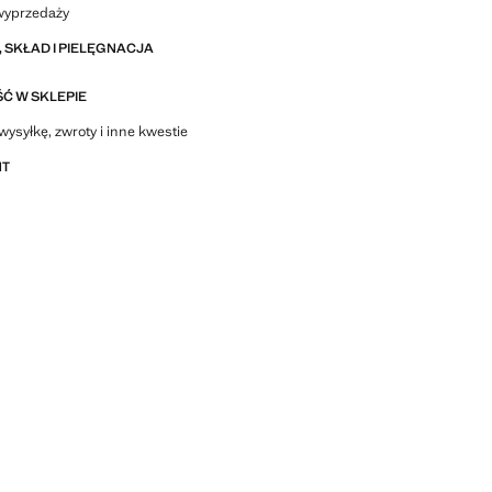
wyprzedaży
 SKŁAD I PIELĘGNACJA
Ć W SKLEPIE
wysyłkę, zwroty i inne kwestie
NT