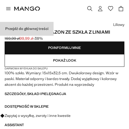
Wybierz kolor
Liliowy
Przejdź do głównej treści
DUŻY KOLOROWY WAZON ZE SZKŁA Z LINIAMI
159,99 zł
99,99 zł
-38%
Skreślona cena początkowa [159,99 zł ]
Aktualna cena [99,99 zł ]
POINFORMUJ MNIE
POKAŻ LOOK
DARMOWA WYSYŁKA DO SKLEPU
100% szkło. Wymiary: 15x15x32,5 cm. Dwukolorowy design. Wzór w
paski. Materiał odporny i bardzo trwały. Dodaj wyjątkowy i kolorowy
akcent do każdej przestrzeni. Produkt na wyprzedaży
SZCZEGÓŁY, SKŁAD I PIELĘGNACJA
DOSTĘPNOŚĆ W SKLEPIE
Zapytaj o wysyłkę, zwroty i inne kwestie
ASSISTANT