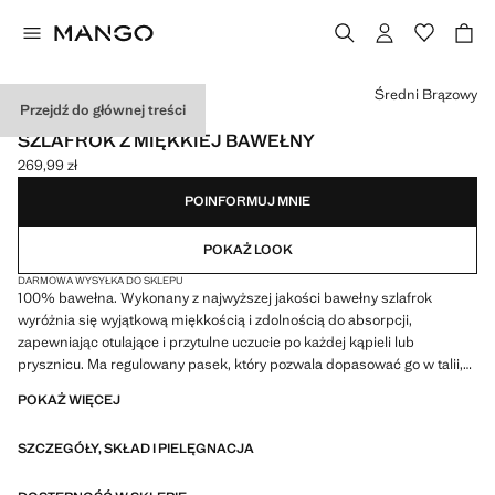
Wybierz kolor
Średni Brązowy
Przejdź do głównej treści
420 G/M2 / MADE IN PORTUGAL
SZLAFROK Z MIĘKKIEJ BAWEŁNY
269,99 zł
Aktualna cena [269,99 zł ]
POINFORMUJ MNIE
POKAŻ LOOK
DARMOWA WYSYŁKA DO SKLEPU
100% bawełna. Wykonany z najwyższej jakości bawełny szlafrok
wyróżnia się wyjątkową miękkością i zdolnością do absorpcji,
zapewniając otulające i przytulne uczucie po każdej kąpieli lub
prysznicu. Ma regulowany pasek, który pozwala dopasować go w talii,
oferując spersonalizowany fason i bezpieczne dopasowanie.
POKAŻ WIĘCEJ
Najwyższa jakość. Przyjemna tekstura. Dostępne w różnych kolorach.
Pasuje do innych produktów z kolekcji. Dwie naszywane kieszenie z
SZCZEGÓŁY, SKŁAD I PIELĘGNACJA
przodu. Wiązanie na wysokości bioder. Duża absorpcja i oddychalność
dla szybkiego suszenia. Gramatura: 450 g/m2. Szeroki wybór kolorów.