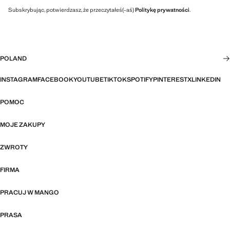
Subskrybując, potwierdzasz, że przeczytałeś(-aś)
Politykę prywatności
.
POLAND
INSTAGRAM
FACEBOOK
YOUTUBE
TIKTOK
SPOTIFY
PINTEREST
X
LINKEDIN
POMOC
MOJE ZAKUPY
ZWROTY
FIRMA
PRACUJ W MANGO
PRASA