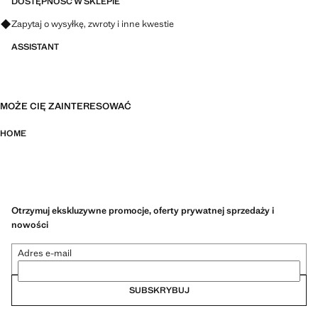
Gramatura 420 g/m2 zapewnia dobrą chłonność i jakość
DOSTĘPNOŚĆ W SKLEPIE
Zapytaj o wysyłkę, zwroty i inne kwestie
ASSISTANT
MOŻE CIĘ ZAINTERESOWAĆ
HOME
Otrzymuj ekskluzywne promocje, oferty prywatnej sprzedaży i
nowości
Adres e-mail
SUBSKRYBUJ