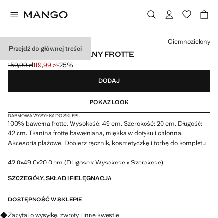
Wybierz kolor
Ciemnozielony
Przejdź do głównej treści
TORBA TOTE Z BAWEŁNY FROTTE
159,99 zł
119,99 zł
-25%
Skreślona cena początkowa [159,99 zł ]
Aktualna cena [119,99 zł ]
DODAJ
POKAŻ LOOK
DARMOWA WYSYŁKA DO SKLEPU
100% bawełna frotte. Wysokość: 49 cm. Szerokość: 20 cm. Długość:
42 cm. Tkanina frotte bawełniana, miękka w dotyku i chłonna.
Akcesoria plażowe. Dobierz ręcznik, kosmetyczkę i torbę do kompletu
42.0x49.0x20.0 cm (Dlugosc x Wysokosc x Szerokosc)
SZCZEGÓŁY, SKŁAD I PIELĘGNACJA
DOSTĘPNOŚĆ W SKLEPIE
Zapytaj o wysyłkę, zwroty i inne kwestie