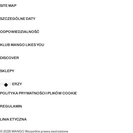
SITE MAP
SZCZEGÓLNE DATY
ODPOWIEDZIALNOŚĆ
KLUB MANGO LIKES YOU
DISCOVER
SKLEPY
PARTNERZY
TANT
POLITYKA PRYWATNOŚCI I PLIKÓW COOKIE
REGULAMIN
LINIA ETYCZNA
© 2026 MANGO Wszystkie prawa zastrzeżone