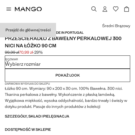
Wybierz kolor
Średni Brązowy
Przejdź do głównej treści
PERCALE COTTON / 300 TC / MADE IN PORTUGAL
PRZEŚCIERADŁO Z BAWEŁNY PERKALOWEJ 300
NICI NA ŁÓŻKO 90 CM
99,99 zł
70,99 zł
-29%
Skreślona cena początkowa [99,99 zł ]
Aktualna cena [70,99 zł ]
ROZMIAR
Wybierz rozmiar
POKAŻ LOOK
DARMOWA WYSYŁKA DO SKLEPU
Łóżko 90 cm. Wymiary: 90 x 200 x 30 cm. 100% Bawełna. 300 nici.
Tkanina perkalowa z bawełny. Wykończenie z płaską lamówką.
Wyjątkowa miękkość, wysoka oddychalność, bardzo trwały i świeży w
dotyku produkt. Pasuje do innych produktów z kolekcji
SZCZEGÓŁY, SKŁAD I PIELĘGNACJA
DOSTĘPNOŚĆ W SKLEPIE