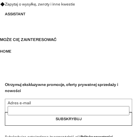
Zapytaj o wysyłkę, zwroty i inne kwestie
ASSISTANT
MOŻE CIĘ ZAINTERESOWAĆ
HOME
Otrzymuj ekskluzywne promocje, oferty prywatnej sprzedaży i
nowości
Adres e-mail
SUBSKRYBUJ
Subskrybując, potwierdzasz, że przeczytałeś(-aś)
Politykę prywatności
.