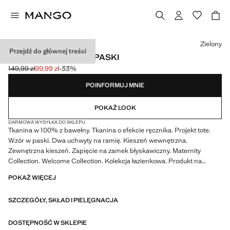
Wybierz kolor
Zielony
Przejdź do głównej treści
TORBA DLA MAMY W PASKI
149,99 zł
99,99 zł
-33%
Skreślona cena początkowa [149,99 zł ]
Aktualna cena [99,99 zł ]
POINFORMUJ MNIE
POKAŻ LOOK
DARMOWA WYSYŁKA DO SKLEPU
Tkanina w 100% z bawełny. Tkanina o efekcie ręcznika. Projekt tote.
Wzór w paski. Dwa uchwyty na ramię. Kieszeń wewnętrzna.
Zewnętrzna kieszeń. Zapięcie na zamek błyskawiczny. Maternity
Collection. Welcome Collection. Kolekcja łazienkowa. Produkt na
wyprzedaży
POKAŻ WIĘCEJ
40.0x30.0x15.0 cm (Dlugosc x Wysokosc x Szerokosc)
SZCZEGÓŁY, SKŁAD I PIELĘGNACJA
DOSTĘPNOŚĆ W SKLEPIE