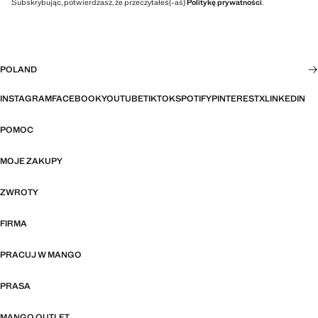
Subskrybując, potwierdzasz, że przeczytałeś(-aś)
Politykę prywatności
.
POLAND
INSTAGRAM
FACEBOOK
YOUTUBE
TIKTOK
SPOTIFY
PINTEREST
X
LINKEDIN
POMOC
MOJE ZAKUPY
ZWROTY
FIRMA
PRACUJ W MANGO
PRASA
MANGO OUTLET