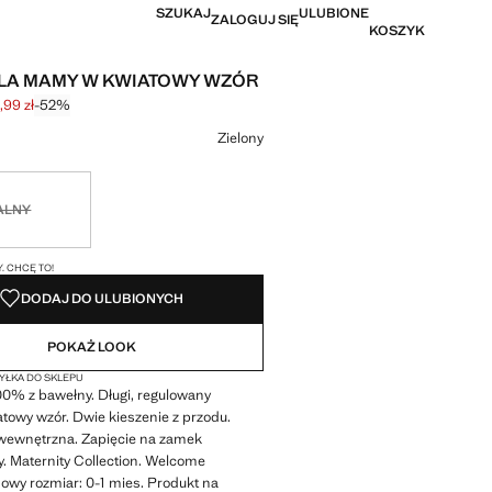
SZUKAJ
ULUBIONE
ZALOGUJ SIĘ
KOSZYK
LA MAMY W KWIATOWY WZÓR
,99 zł
-52%
na początkowa [229,99 zł ]
a [109,99 zł ]
r
Zielony
ny. Chcę to!
ALNY
I!
. CHCĘ TO!
DODAJ DO ULUBIONYCH
POKAŻ LOOK
ŁKA DO SKLEPU
00% z bawełny. Długi, regulowany
towy wzór. Dwie kieszenie z przodu.
ewnętrzna. Zapięcie na zamek
. Maternity Collection. Welcome
Nowy rozmiar: 0-1 mies. Produkt na