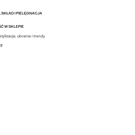
 SKŁAD I PIELĘGNACJA
Ć W SKLEPIE
stylizacje, ubrania i trendy
NT