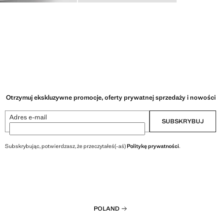
Otrzymuj ekskluzywne promocje, oferty prywatnej sprzedaży i nowości
Adres e-mail
SUBSKRYBUJ
Subskrybując, potwierdzasz, że przeczytałeś(-aś)
Politykę prywatności
.
POLAND