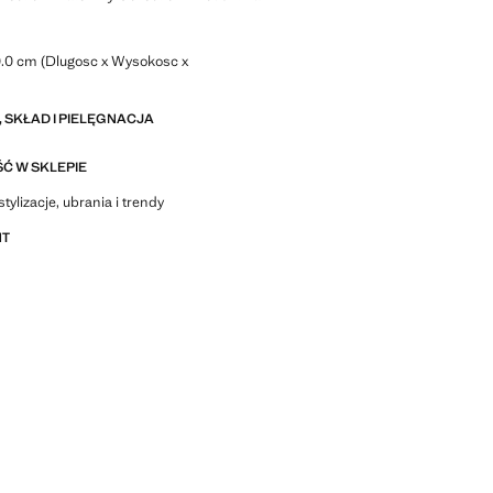
0.0 cm (Dlugosc x Wysokosc x
 SKŁAD I PIELĘGNACJA
Ć W SKLEPIE
stylizacje, ubrania i trendy
NT