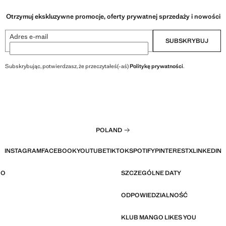
Otrzymuj ekskluzywne promocje, oferty prywatnej sprzedaży i nowości
Adres e-mail
SUBSKRYBUJ
Subskrybując, potwierdzasz, że przeczytałeś(-aś)
Politykę prywatności
.
POLAND
INSTAGRAM
FACEBOOK
YOUTUBE
TIKTOK
SPOTIFY
PINTEREST
X
LINKEDIN
GO
SZCZEGÓLNE DATY
ODPOWIEDZIALNOŚĆ
KLUB MANGO LIKES YOU