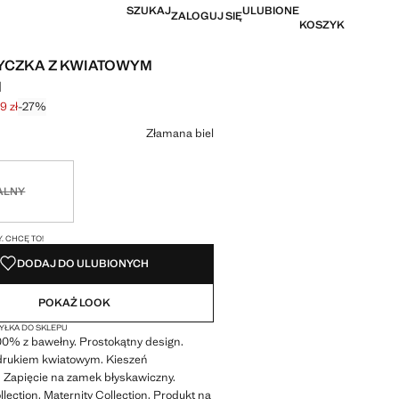
SZUKAJ
ULUBIONE
ZALOGUJ SIĘ
KOSZYK
YCZKA Z KWIATOWYM
M
9 zł
-27%
na początkowa [89,99 zł ]
a [65,99 zł ]
r
Złamana biel
ny. Chcę to!
ALNY
I!
. CHCĘ TO!
DODAJ DO ULUBIONYCH
POKAŻ LOOK
ŁKA DO SKLEPU
00% z bawełny. Prostokątny design.
adrukiem kwiatowym. Kieszeń
 Zapięcie na zamek błyskawiczny.
ection. Maternity Collection. Produkt na