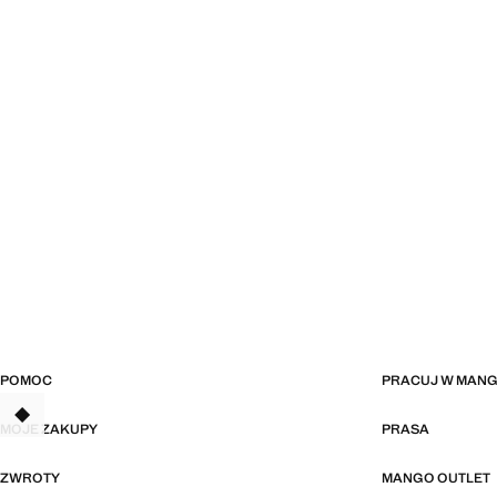
POMOC
PRACUJ W MAN
TANT
MOJE ZAKUPY
PRASA
ZWROTY
MANGO OUTLET