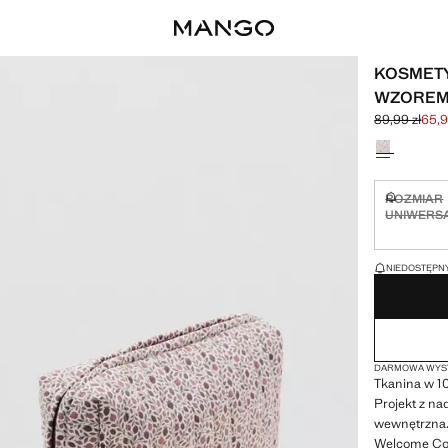
KOSMET
WZORE
89,99 zł
65,9
Skreślona ce
Aktualna cen
Wybierz kolo
ROZMIAR
Niedostęp
UNIWERS
OSTATNIE SZTUK
NIEDOSTĘPNY
DARMOWA WYSY
Tkanina w 1
Projekt z n
wewnętrzna.
Welcome Coll