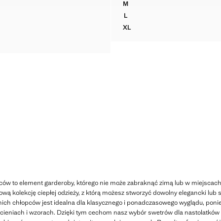
M
SWETER Z PRĄŻKOWANEJ DZ
L
SWETER Z PRĄŻKOWANEJ DZ
XL
SWETER Z PRĄŻKOWANEJ DZ
ców to element garderoby, którego nie może zabraknąć zimą lub w miejscach,
ą kolekcję ciepłej odzieży, z którą możesz stworzyć dowolny elegancki lub 
tnich chłopców jest idealna dla klasycznego i ponadczasowego wyglądu, poni
cieniach i wzorach. Dzięki tym cechom nasz wybór swetrów dla nastolatków