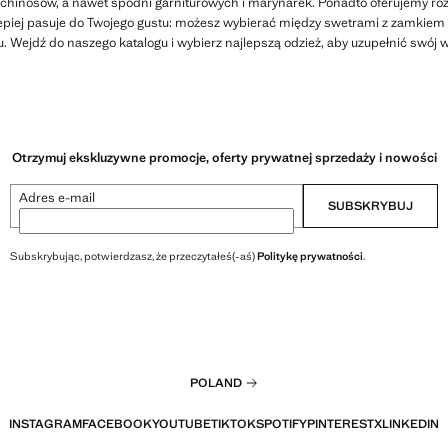
hinosów, a nawet spodni garniturowych i marynarek. Ponadto oferujemy róż
lepiej pasuje do Twojego gustu: możesz wybierać między swetrami z zamkiem
. Wejdź do naszego katalogu i wybierz najlepszą odzież, aby uzupełnić swój w
Otrzymuj ekskluzywne promocje, oferty prywatnej sprzedaży i nowości
Adres e-mail
SUBSKRYBUJ
Subskrybując, potwierdzasz, że przeczytałeś(-aś)
Politykę prywatności
.
POLAND
INSTAGRAM
FACEBOOK
YOUTUBE
TIKTOK
SPOTIFY
PINTEREST
X
LINKEDIN