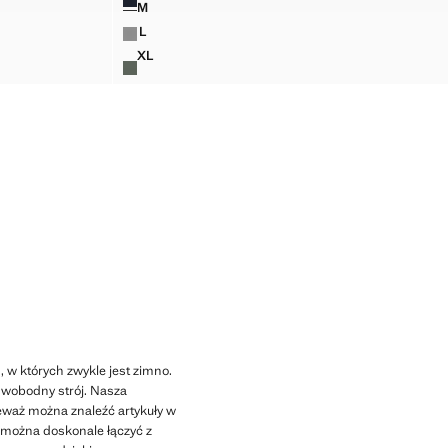
M
IANINY Z BAWEŁNY
SWETER Z BAWEŁNIANEJ DZIANINY
L
IANINY Z BAWEŁNY
SWETER Z BAWEŁNIANEJ DZIANINY
XL
IANINY Z BAWEŁNY
SWETER Z BAWEŁNIANEJ DZIANINY
 w których zwykle jest zimno.
swobodny strój. Nasza
eważ można znaleźć artykuły w
 można doskonale łączyć z