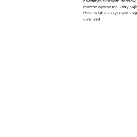
dowolnym rodzajem dżinsów, c
możesz wybrać ten, który naj
Perkins lub o klasycznym kroju
dwa razy!