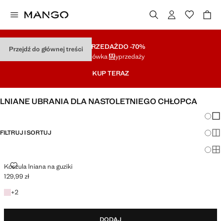
WYPRZEDAŻ
DO -70%
Przejdź do głównej treści
Końcówka Wyprzedaży
KUP TERAZ
LNIANE UBRANIA DLA NASTOLETNIEGO CHŁOPCA
Zmian
Pok
FILTRUJ I SORTUJ
Pok
Po
KOSZULA LNIANA NA GUZIKI
Koszula lniana na guziki
129,99 zł
Aktualna cena [129,99 zł ]
+2 kolory
+
2
DODAJ