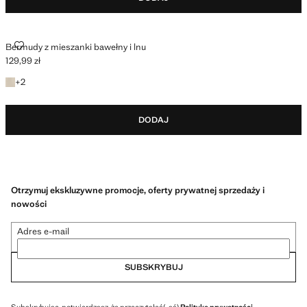
BERMUDY Z MIESZANKI BAWEŁNY I LNU
Bermudy z mieszanki bawełny i lnu
129,99 zł
Aktualna cena [129,99 zł ]
+2 kolory
+
2
DODAJ
Otrzymuj ekskluzywne promocje, oferty prywatnej sprzedaży i
nowości
Adres e-mail
SUBSKRYBUJ
Subskrybując, potwierdzasz, że przeczytałeś(-aś)
Politykę prywatności
.