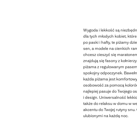
Wygoda i lekkość są niezbędn
dla tych młodych kobiet, któ
po paski i hafty, te piżamy dz
sen, a modele na cienkich ra
chcesz cieszyć się maratonem
znajdują się fasony z kołnier
piżama z regulowanym pasem i
spokojny odpoczynek. Bawełna,
każda piżama jest komfortowym
osobowość za pomocą kolorów t
najlepiej pasuje do Twojego o
i design. Uniwersalność lekkic
także do relaksu w domu w we
akcentu do Twojej rutyny snu. 
ulubionymi na każdą noc.