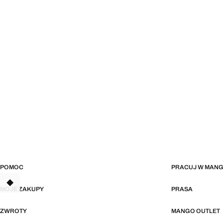
POMOC
PRACUJ W MAN
TANT
MOJE ZAKUPY
PRASA
ZWROTY
MANGO OUTLET