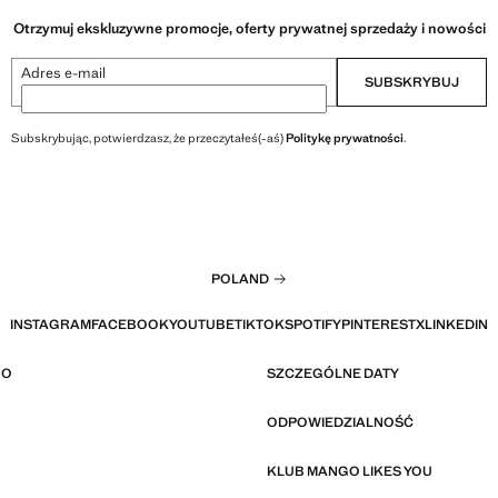
Otrzymuj ekskluzywne promocje, oferty prywatnej sprzedaży i nowości
Adres e-mail
SUBSKRYBUJ
Subskrybując, potwierdzasz, że przeczytałeś(-aś)
Politykę prywatności
.
POLAND
INSTAGRAM
FACEBOOK
YOUTUBE
TIKTOK
SPOTIFY
PINTEREST
X
LINKEDIN
GO
SZCZEGÓLNE DATY
ODPOWIEDZIALNOŚĆ
KLUB MANGO LIKES YOU