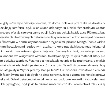
e, gdy mówimy o odzieży domowej do domu. Kolekcja piżam dla nastolatek o
re szukają komfortu i stylu w chwilach odpoczynku. Dzięki różnorodnym wzo
iewczęce oferują szeroką gamę opcji, które zaspokoją każdy gust. Piżama z ba
miączkach i haftowanych detalach dodają wieczorom odrobinę wyrafinowania. 
 filmowym w domu, czy nocować z przyjaciółmi, piżama Mango Teen's Girl to 
zykami koszulowymi i ozdobnymi guzikami, które nadają klasycznego i elegan
 miękkimi materiałami gwarantują niezrównany komfort, pozwalając na swo
 obecna we wszystkich wzorach, to oddychający i miękki materiał, który piel
 doświadczeniem. Piżama dla nastolatek jest nie tylko praktyczna, ale takż
akich jak niebieski, pastelowy róż i szarość. Te zróżnicowane odcienie dają
sobistego stylu. Wybór piżamy Mango Teen's Girl oznacza inwestowanie w odzi
h fasonów na lato i ciepłych na zimę sprawia, że ta piżama doskonale sprawdzi
ekend. Dzięki detalom, takim jak koronka i ozdobne kokardki, każdy element
Odkryj wygodę i styl, jakie ta piżama może wnieść do Twoich chwil relaksu i s