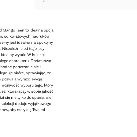
L
KOMPLET PIŻAMA Z DŁUGIMI NOGAWKAMI
d Mango Teen to idealna opcja
rom, od kwiatowych nadruków
wełny jest idealna na spokojny
Niezależnie od tego, czy
idealny wybór. W kolekcji
ckiego charakteru. Dodatkowo
bodne poruszanie się i
ęgnuje skórę, sprawiając, że
e pozwala wyrazić swoją
 możliwość wyboru tego, który
eż, która łączy w sobie jakość
 się nie tylko do spania, ale
 kolekcji dodaje wyjątkowego
praw, aby stały się Twoimi