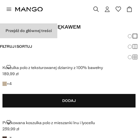
DZIANINA Z KRÓTKIM RĘKAWEM
Przejdź do głównej treści
Zmian
Pok
FILTRUJ I SORTUJ
Pok
Po
KOSZULKA POLO Z TEKSTUROWANEJ DZIANINY Z 100% BAWEŁNY
Koszulka polo z teksturowanej dzianiny z 100% bawełny
189,99 zł
Aktualna cena [189,99 zł ]
+4 kolory
+
4
DODAJ
PRĄŻKOWANA KOSZULKA POLO Z MIESZANKI LNU I LYOCELLU
Prążkowana koszulka polo z mieszanki lnu i lyocellu
239,99 zł
Aktualna cena [239,99 zł ]