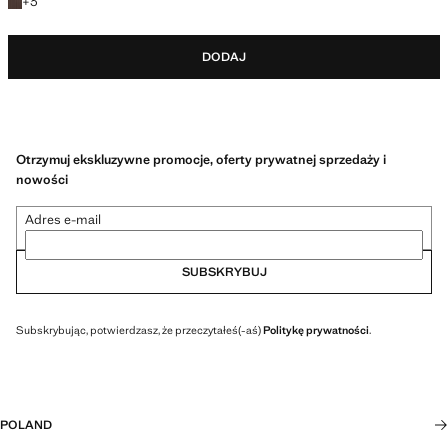
+3 kolory
+
3
DODAJ
Otrzymuj ekskluzywne promocje, oferty prywatnej sprzedaży i
nowości
Adres e-mail
SUBSKRYBUJ
Subskrybując, potwierdzasz, że przeczytałeś(-aś)
Politykę prywatności
.
POLAND