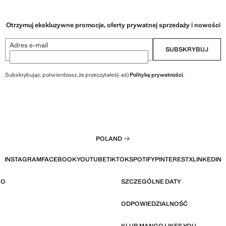
Otrzymuj ekskluzywne promocje, oferty prywatnej sprzedaży i nowości
Adres e-mail
SUBSKRYBUJ
Subskrybując, potwierdzasz, że przeczytałeś(-aś)
Politykę prywatności
.
POLAND
INSTAGRAM
FACEBOOK
YOUTUBE
TIKTOK
SPOTIFY
PINTEREST
X
LINKEDIN
GO
SZCZEGÓLNE DATY
ODPOWIEDZIALNOŚĆ