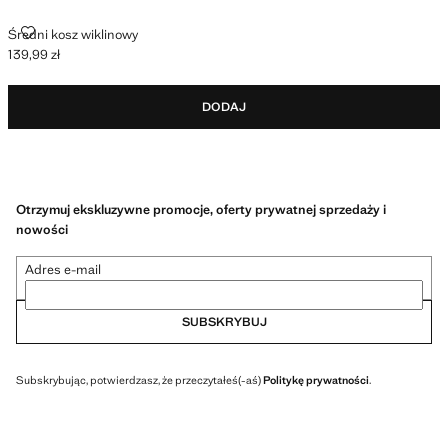
ŚREDNI KOSZ WIKLINOWY
Średni kosz wiklinowy
139,99 zł
Aktualna cena [139,99 zł ]
DODAJ
Otrzymuj ekskluzywne promocje, oferty prywatnej sprzedaży i
nowości
Adres e-mail
SUBSKRYBUJ
Subskrybując, potwierdzasz, że przeczytałeś(-aś)
Politykę prywatności
.