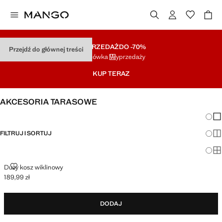
WYPRZEDAŻ
DO -70%
Przejdź do głównej treści
Końcówka Wyprzedaży
KUP TERAZ
AKCESORIA TARASOWE
Zmian
Pok
FILTRUJ I SORTUJ
Pok
Po
DUŻY KOSZ WIKLINOWY
Duży kosz wiklinowy
189,99 zł
Aktualna cena [189,99 zł ]
DODAJ