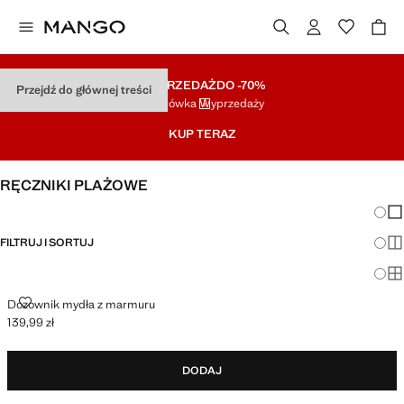
WYPRZEDAŻ
DO -70%
Przejdź do głównej treści
Końcówka Wyprzedaży
KUP TERAZ
RĘCZNIKI PLAŻOWE
Zmian
Pok
FILTRUJ I SORTUJ
Pok
Po
DOZOWNIK MYDŁA Z MARMURU
Dozownik mydła z marmuru
139,99 zł
Aktualna cena [139,99 zł ]
DODAJ