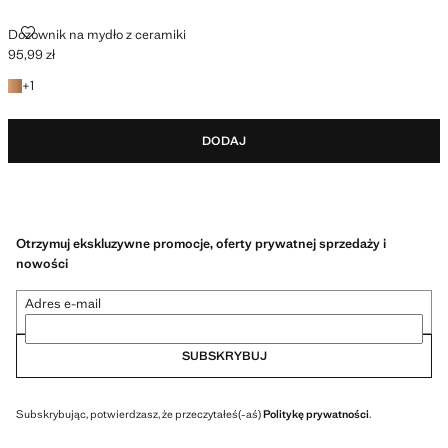
DOZOWNIK NA MYDŁO Z CERAMIKI
Dozownik na mydło z ceramiki
95,99 zł
Aktualna cena [95,99 zł ]
+1 kolor
+
1
DODAJ
Otrzymuj ekskluzywne promocje, oferty prywatnej sprzedaży i
nowości
Adres e-mail
SUBSKRYBUJ
Subskrybując, potwierdzasz, że przeczytałeś(-aś)
Politykę prywatności
.