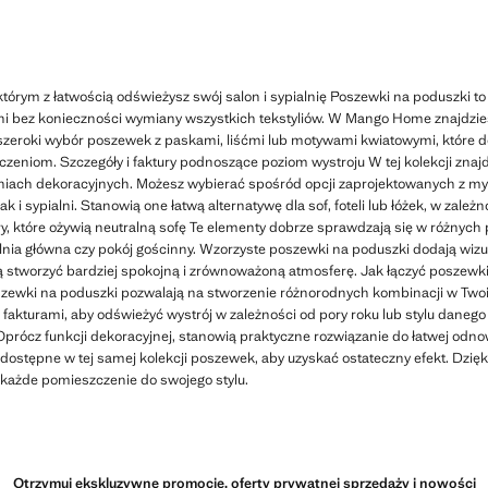
którym z łatwością odświeżysz swój salon i sypialnię Poszewki na poduszki t
lni bez konieczności wymiany wszystkich tekstyliów. W Mango Home znajdzies
zeroki wybór poszewek z paskami, liśćmi lub motywami kwiatowymi, które 
zeniom. Szczegóły i faktury podnoszące poziom wystroju W tej kolekcji znaj
niach dekoracyjnych. Możesz wybierać spośród opcji zaprojektowanych z myś
ak i sypialni. Stanowią one łatwą alternatywę dla sof, foteli lub łóżek, w zależ
ry, które ożywią neutralną sofę Te elementy dobrze sprawdzają się w różnych
ialnia główna czy pokój gościnny. Wzorzyste poszewki na poduszki dodają wizu
ą stworzyć bardziej spokojną i zrównoważoną atmosferę. Jak łączyć poszewki
szewki na poduszki pozwalają na stworzenie różnorodnych kombinacji w Tw
 fakturami, aby odświeżyć wystrój w zależności od pory roku lub stylu daneg
prócz funkcji dekoracyjnej, stanowią praktyczne rozwiązanie do łatwej odnow
dostępne w tej samej kolekcji poszewek, aby uzyskać ostateczny efekt. Dz
każde pomieszczenie do swojego stylu.
Otrzymuj ekskluzywne promocje, oferty prywatnej sprzedaży i nowości