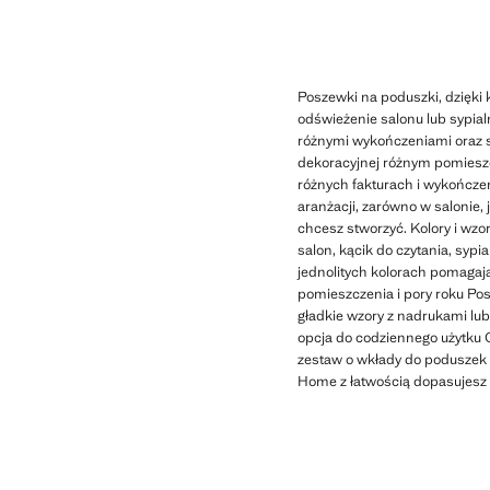
Poszewki na poduszki, dzięki 
odświeżenie salonu lub sypia
różnymi wykończeniami oraz s
dekoracyjnej różnym pomieszc
różnych fakturach i wykończe
aranżacji, zarówno w salonie, j
chcesz stworzyć. Kolory i wzo
salon, kącik do czytania, syp
jednolitych kolorach pomagaj
pomieszczenia i pory roku Po
gładkie wzory z nadrukami lub
opcja do codziennego użytku O
zestaw o wkłady do poduszek 
Home z łatwością dopasujesz 