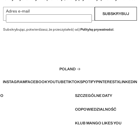
Adres e-mail
SUBSKRYBUJ
Subskrybując, potwierdzasz, że przeczytałeś(-aś)
Politykę prywatności
.
POLAND
INSTAGRAM
FACEBOOK
YOUTUBE
TIKTOK
SPOTIFY
PINTEREST
X
LINKEDIN
GO
SZCZEGÓLNE DATY
ODPOWIEDZIALNOŚĆ
KLUB MANGO LIKES YOU