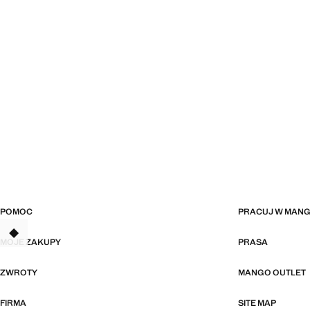
POMOC
PRACUJ W MAN
TANT
MOJE ZAKUPY
PRASA
ZWROTY
MANGO OUTLET
FIRMA
SITE MAP