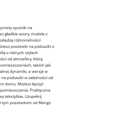
o prosty sposób na
z gładkie wzory, modele z
dodadzą różnorodności
dziesz poszewki na poduszki o
lą o różnych stylach
ności od atmosfery, którą
 pomieszczeniach, takich jak
alnej dynamiki, a wersje w
 na poduszki w zależności od
oim domu. Możesz łączyć
o pomieszczenia. Praktyczna
y tekstyliów. Uzupełnij
ięki tym poszewkom od Mango