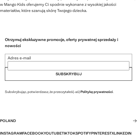
w Mango Kids oferujemy Ci spodnie wykonane z wysokiej jakości
materiałów, które szanują skórę Twojego dziecka.
Otrzymuj ekskluzywne promocje, oferty prywatnej sprzedaży i
nowości
Adres e-mail
SUBSKRYBUJ
Subskrybując, potwierdzasz, że przeczytałeś(-aś)
Politykę prywatności
.
POLAND
INSTAGRAM
FACEBOOK
YOUTUBE
TIKTOK
SPOTIFY
PINTEREST
X
LINKEDIN