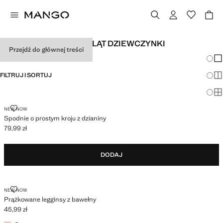
SPODNIE DLA NIEMOWLĄT DZIEWCZYNKI
Przejdź do głównej treści
Zmian
Pok
FILTRUJ I SORTUJ
Pok
Po
SPODNIE O PROSTYM KROJU Z DZIANINY
NEW NOW
Spodnie o prostym kroju z dzianiny
79,99 zł
Aktualna cena [79,99 zł ]
DODAJ
PRĄŻKOWANE LEGGINSY Z BAWEŁNY
NEW NOW
Prążkowane legginsy z bawełny
45,99 zł
Aktualna cena [45,99 zł ]