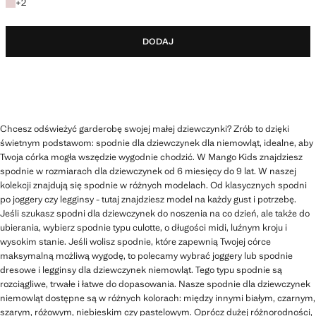
+2 kolory
+
2
DODAJ
Chcesz odświeżyć garderobę swojej małej dziewczynki? Zrób to dzięki
świetnym podstawom: spodnie dla dziewczynek dla niemowląt, idealne, aby
Twoja córka mogła wszędzie wygodnie chodzić. W Mango Kids znajdziesz
spodnie w rozmiarach dla dziewczynek od 6 miesięcy do 9 lat. W naszej
kolekcji znajdują się spodnie w różnych modelach. Od klasycznych spodni
po joggery czy legginsy - tutaj znajdziesz model na każdy gust i potrzebę.
Jeśli szukasz spodni dla dziewczynek do noszenia na co dzień, ale także do
ubierania, wybierz spodnie typu culotte, o długości midi, luźnym kroju i
wysokim stanie. Jeśli wolisz spodnie, które zapewnią Twojej córce
maksymalną możliwą wygodę, to polecamy wybrać joggery lub spodnie
dresowe i legginsy dla dziewczynek niemowląt. Tego typu spodnie są
rozciągliwe, trwałe i łatwe do dopasowania. Nasze spodnie dla dziewczynek
niemowląt dostępne są w różnych kolorach: między innymi białym, czarnym,
szarym, różowym, niebieskim czy pastelowym. Oprócz dużej różnorodności,