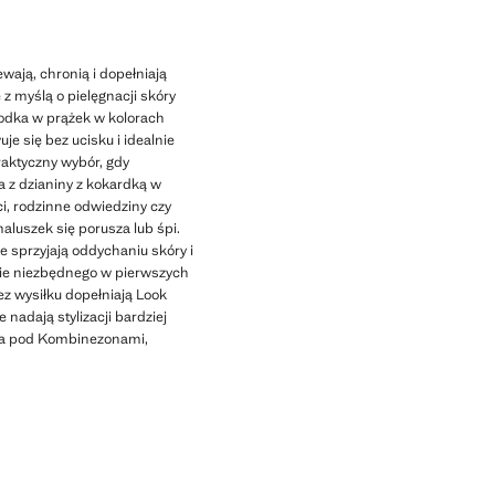
wają, chronią i dopełniają
 z myślą o pielęgnacji skóry
odka w prążek w kolorach
je się bez ucisku i idealnie
raktyczny wybór, gdy
 z dzianiny z kokardką w
i, rodzinne odwiedziny czy
aluszek się porusza lub śpi.
 sprzyjają oddychaniu skóry i
tnie niezbędnego w pierwszych
ez wysiłku dopełniają Look
adają stylizacji bardziej
nia pod Kombinezonami,