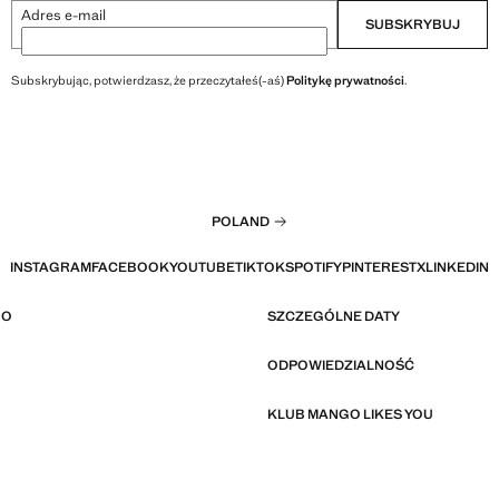
Adres e-mail
SUBSKRYBUJ
Subskrybując, potwierdzasz, że przeczytałeś(-aś)
Politykę prywatności
.
POLAND
INSTAGRAM
FACEBOOK
YOUTUBE
TIKTOK
SPOTIFY
PINTEREST
X
LINKEDIN
GO
SZCZEGÓLNE DATY
ODPOWIEDZIALNOŚĆ
KLUB MANGO LIKES YOU