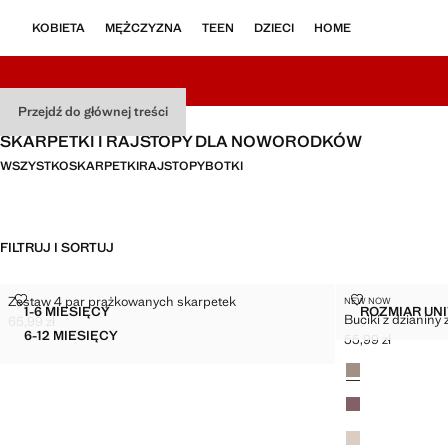
KOBIETA
MĘŻCZYZNA
TEEN
DZIECI
HOME
Przejdź do głównej treści
SKARPETKI I RAJSTOPY DLA NOWORODKÓW
WSZYSTKO
SKARPETKI
RAJSTOPY
BOTKI
FILTRUJ I SORTUJ
ZESTAW 4 PAR PRĄŻKOWANYCH SKARPETEK
BUCIKI Z DZI
Zestaw 4 par prążkowanych skarpetek
NEW NOW
Rozmiary
Rozmiary
1-6 MIESIĘCY
ROZMIAR UN
Buciki z dzianiny
ZESTAW 4 PAR PRĄŻKOWANYCH SKARPETEK
B
65,99 zł
Aktualna cena [65,99 zł ]
6-12 MIESIĘCY
55,99 zł
ZESTAW 4 PAR PRĄŻKOWANYCH SKARPETEK
Aktualna cena [55,
Kolory