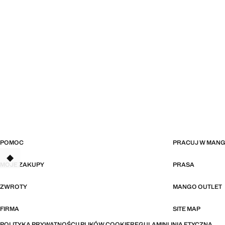
POMOC
PRACUJ W MAN
TANT
MOJE ZAKUPY
PRASA
ZWROTY
MANGO OUTLET
FIRMA
SITE MAP
POLITYKA PRYWATNOŚCI I PLIKÓW COOKIE
REGULAMIN
LINIA ETYCZNA