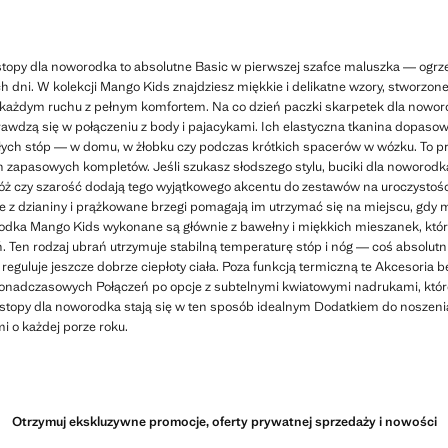
stopy dla noworodka to absolutne Basic w pierwszej szafce maluszka — ogrze
h dni. W kolekcji Mango Kids znajdziesz miękkie i delikatne wzory, stworzone
 każdym ruchu z pełnym komfortem. Na co dzień paczki skarpetek dla nowor
rawdzą się w połączeniu z body i pajacykami. Ich elastyczna tkanina dopasowu
płych stóp — w domu, w żłobku czy podczas krótkich spacerów w wózku. To p
 zapasowych kompletów. Jeśli szukasz słodszego stylu, buciki dla noworodka
róż czy szarość dodają tego wyjątkowego akcentu do zestawów na uroczystośc
 z dzianiny i prążkowane brzegi pomagają im utrzymać się na miejscu, gdy m
rodka Mango Kids wykonane są głównie z bawełny i miękkich mieszanek, które
. Ten rodzaj ubrań utrzymuje stabilną temperaturę stóp i nóg — coś absolu
reguluje jeszcze dobrze ciepłoty ciała. Poza funkcją termiczną te Akcesoria b
onadczasowych Połączeń po opcje z subtelnymi kwiatowymi nadrukami, które n
 rajstopy dla noworodka stają się w ten sposób idealnym Dodatkiem do nosze
 o każdej porze roku.
Otrzymuj ekskluzywne promocje, oferty prywatnej sprzedaży i nowości