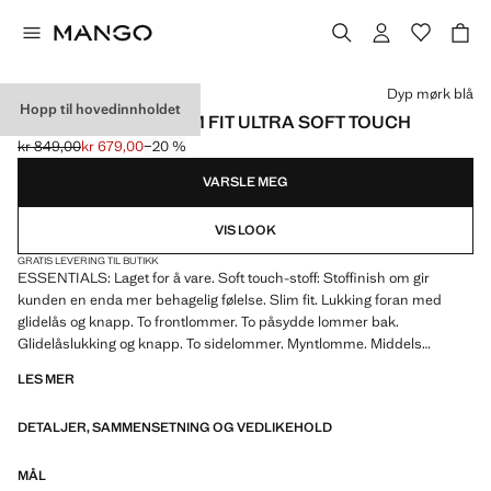
Velg en farge
Dyp mørk blå
Hopp til hovedinnholdet
JEANS PATRICK SLIM FIT ULTRA SOFT TOUCH
kr 849,00
kr 679,00
−20 %
Første pris strøket [kr 849,00 ]
Gjeldende pris [kr 679,00 ]
VARSLE MEG
VIS LOOK
GRATIS LEVERING TIL BUTIKK
ESSENTIALS: Laget for å vare. Soft touch-stoff: Stoffinish om gir
kunden en enda mer behagelig følelse. Slim fit. Lukking foran med
glidelås og knapp. To frontlommer. To påsydde lommer bak.
Glidelåslukking og knapp. To sidelommer. Myntlomme. Middels
livhøyde. Stoff i blanding av resirkulert bomull. Hemper til livet.
LES MER
Bomullsstoff i bomull, litt elastisk. Denim-stil
DETALJER, SAMMENSETNING OG VEDLIKEHOLD
MÅL