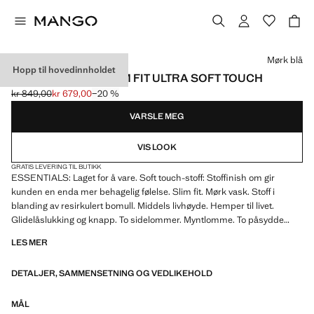
Velg en farge
Mørk blå
Hopp til hovedinnholdet
JEANS PATRICK SLIM FIT ULTRA SOFT TOUCH
kr 849,00
kr 679,00
−20 %
Første pris strøket [kr 849,00 ]
Gjeldende pris [kr 679,00 ]
VARSLE MEG
VIS LOOK
GRATIS LEVERING TIL BUTIKK
ESSENTIALS: Laget for å vare. Soft touch-stoff: Stoffinish om gir
kunden en enda mer behagelig følelse. Slim fit. Mørk vask. Stoff i
blanding av resirkulert bomull. Middels livhøyde. Hemper til livet.
Glidelåslukking og knapp. To sidelommer. Myntlomme. To påsydde
lommer bak. Denim-stil
LES MER
DETALJER, SAMMENSETNING OG VEDLIKEHOLD
MÅL