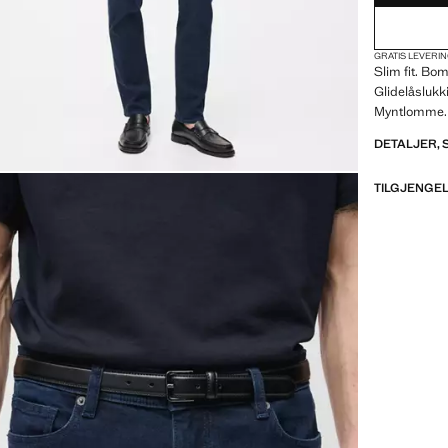
GRATIS LEVERIN
Slim fit. Bo
Glidelåslukk
Myntlomme.
DETALJER,
TILGJENGEL