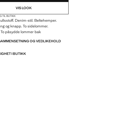
VIS LOOK
G TIL BUTIKK
mullsstoff. Denim-stil. Beltehemper.
ing og knapp. To sidelommer.
 To påsydde lommer bak
 SAMMENSETNING OG VEDLIKEHOLD
IGHET I BUTIKK