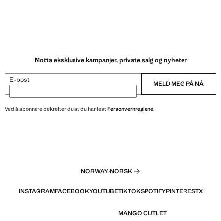
Motta eksklusive kampanjer, private salg og nyheter
E-post
MELD MEG PÅ NÅ
Ved å abonnere bekrefter du at du har lest
Personvernreglene
.
NORWAY
·
NORSK
INSTAGRAM
FACEBOOK
YOUTUBE
TIKTOK
SPOTIFY
PINTEREST
X
MANGO OUTLET