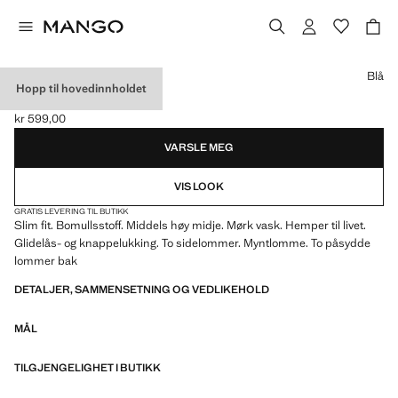
Velg en farge
Blå
Hopp til hovedinnholdet
JEANS JAN SLIM FIT
kr 599,00
Gjeldende pris [kr 599,00 ]
VARSLE MEG
VIS LOOK
GRATIS LEVERING TIL BUTIKK
Slim fit. Bomullsstoff. Middels høy midje. Mørk vask. Hemper til livet.
Glidelås- og knappelukking. To sidelommer. Myntlomme. To påsydde
lommer bak
DETALJER, SAMMENSETNING OG VEDLIKEHOLD
MÅL
TILGJENGELIGHET I BUTIKK