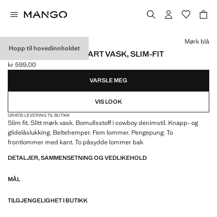
Velg en farge
Mørk blå
Hopp til hovedinnholdet
JEANS JAN, SLITT SVART VASK, SLIM-FIT
kr 599,00
Gjeldende pris [kr 599,00 ]
VARSLE MEG
VIS LOOK
GRATIS LEVERING TIL BUTIKK
Slim fit. Slitt mørk vask. Bomullsstoff i cowboy denimstil. Knapp- og
glidelåslukking. Beltehemper. Fem lommer. Pengepung. To
frontlommer med kant. To påsydde lommer bak
DETALJER, SAMMENSETNING OG VEDLIKEHOLD
MÅL
TILGJENGELIGHET I BUTIKK