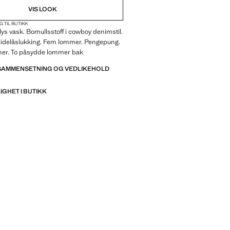
VIS LOOK
G TIL BUTIKK
tt lys vask. Bomullsstoff i cowboy denimstil.
lidelåslukking. Fem lommer. Pengepung.
mer. To påsydde lommer bak
 SAMMENSETNING OG VEDLIKEHOLD
IGHET I BUTIKK