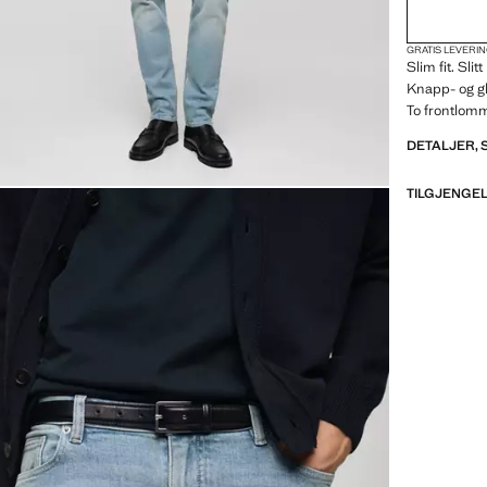
GRATIS LEVERIN
Slim fit. Sli
Knapp- og g
To frontlom
DETALJER,
TILGJENGEL