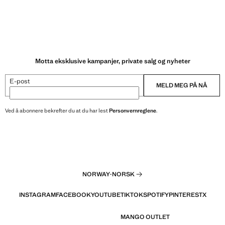
Motta eksklusive kampanjer, private salg og nyheter
E-post
MELD MEG PÅ NÅ
Ved å abonnere bekrefter du at du har lest
Personvernreglene
.
NORWAY
·
NORSK
INSTAGRAM
FACEBOOK
YOUTUBE
TIKTOK
SPOTIFY
PINTEREST
X
MANGO OUTLET