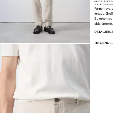
GRATIS LEVERIN
SLIM FIT
NORMALT
Fargen svart 
lengde. Stof
Beltehemper.
sidelommer.
DETALJER,
TILGJENGEL