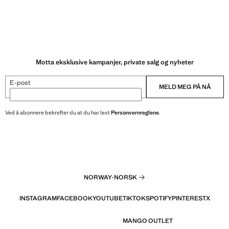
Motta eksklusive kampanjer, private salg og nyheter
E-post
MELD MEG PÅ NÅ
Ved å abonnere bekrefter du at du har lest
Personvernreglene
.
NORWAY
·
NORSK
INSTAGRAM
FACEBOOK
YOUTUBE
TIKTOK
SPOTIFY
PINTEREST
X
MANGO OUTLET