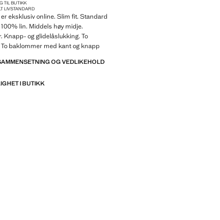
G TIL BUTIKK
 LIV
STANDARD
er eksklusiv online. Slim fit. Standard
f 100% lin. Middels høy midje.
 Knapp- og glidelåslukking. To
 To baklommer med kant og knapp
 SAMMENSETNING OG VEDLIKEHOLD
IGHET I BUTIKK