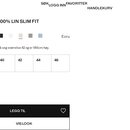
SØK
FAVORITTER
LOGG INN
HANDLEKURV
100% LIN SLIM FIT
is [kr 849,00 ]
e
Ecru
å seg størrelse 42 og er 186cm høy.
40
42
44
46
LENE!
EN!
LEGG TIL
LAGRE SOM FAVORITT
VIS LOOK