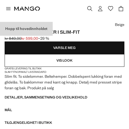
Velg en farge
Beige
Hopp til hovedinnholdet
MILAN DRESSBUKSER I SLIM-FIT
kr 849,00
kr 599,00
−29 %
Første pris strøket [kr 849,00 ]
Gjeldende pris [kr 599,00 ]
VARSLE MEG
VIS LOOK
GRATIS LEVERING TIL BUTIKK
SLIM FIT
NORMALT LIV
STANDARD
Slim fit. To sidelommer. Beltehemper. Dobbelspent lukking foran med
glidelås. To baklommer med kant og knapp. Detalj med presset stripe
foran og bak. Produkt på salg
DETALJER, SAMMENSETNING OG VEDLIKEHOLD
MÅL
TILGJENGELIGHET I BUTIKK