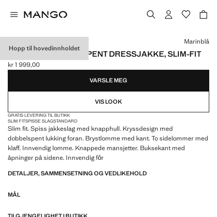
Velg en farge
Marinblå
Hopp til hovedinnholdet
MONACO DOBBELTSPENT DRESSJAKKE, SLIM-FIT
kr 1 999,00
Gjeldende pris [kr 1 999,00 ]
VARSLE MEG
VIS LOOK
GRATIS LEVERING TIL BUTIKK
SLIM FIT
SPISSE SLAG
STANDARD
Slim fit. Spiss jakkeslag med knapphull. Kryssdesign med
dobbelspent lukking foran. Brystlomme med kant. To sidelommer med
klaff. Innvendig lomme. Knappede mansjetter. Buksekant med
åpninger på sidene. Innvendig fôr
DETALJER, SAMMENSETNING OG VEDLIKEHOLD
MÅL
TILGJENGELIGHET I BUTIKK