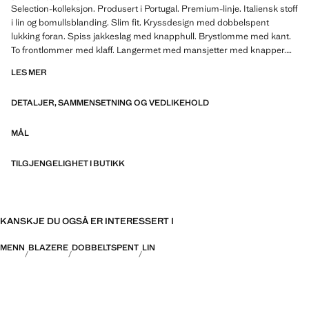
Selection-kolleksjon. Produsert i Portugal. Premium-linje. Italiensk stoff
i lin og bomullsblanding. Slim fit. Kryssdesign med dobbelspent
lukking foran. Spiss jakkeslag med knapphull. Brystlomme med kant.
To frontlommer med klaff. Langermet med mansjetter med knapper.
Innvendig fôr. Produkt på salg
LES MER
SELECTION: En kolleksjon av klassiske plagg med minimalistiske
DETALJER, SAMMENSETNING OG VEDLIKEHOLD
linjer og nøye gjennomtenkt design. Laget med tekstiler av høy kvalitet
for å skape en tidløs og stilfull garderobe
MÅL
TILGJENGELIGHET I BUTIKK
KANSKJE DU OGSÅ ER INTERESSERT I
MENN
BLAZERE
DOBBELTSPENT
LIN