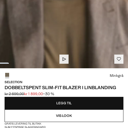
Velg en farge
Minkgrå
SELECTION
DOBBELTSPENT SLIM-FIT BLAZER I LINBLANDING
kr 2 699,00
kr 1 899,00
−30 %
Første pris strøket [kr 2 699,00 ]
Gjeldende pris [kr 1 899,00 ]
LEGG TIL
VIS LOOK
GRATIS LEVERING TIL BUTIKK
SLIM FIT
SPISSE SLAG
STANDARD