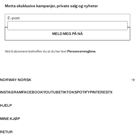
Motta eksklusive kampanjer, private salg og nyheter
E-post
MELD MEG PÅ NÅ
Ved å abonnere bekrefter du at du har lest
Personvernreglene
.
NORWAY
·
NORSK
INSTAGRAM
FACEBOOK
YOUTUBE
TIKTOK
SPOTIFY
PINTEREST
X
HJELP
MINE KJØP
RETUR