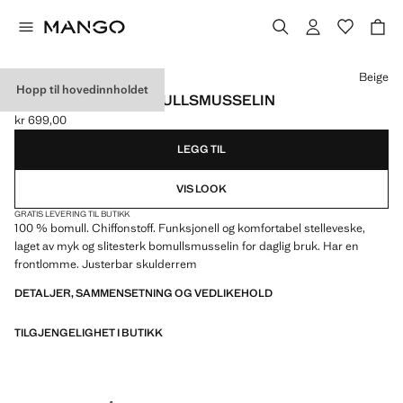
Velg en farge
Beige
Hopp til hovedinnholdet
STELLEVESKE I BOMULLSMUSSELIN
kr 699,00
Gjeldende pris [kr 699,00 ]
LEGG TIL
VIS LOOK
GRATIS LEVERING TIL BUTIKK
100 % bomull. Chiffonstoff. Funksjonell og komfortabel stelleveske,
laget av myk og slitesterk bomullsmusselin for daglig bruk. Har en
frontlomme. Justerbar skulderrem
DETALJER, SAMMENSETNING OG VEDLIKEHOLD
TILGJENGELIGHET I BUTIKK