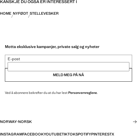
KANSKJE DU OGSÅ ER INTERESSERT I
HOME
NYFØDT
STELLEVESKER
Motta eksklusive kampanjer, private salg og nyheter
E-post
MELD MEG PÅ NÅ
Ved å abonnere bekrefter du at du har lest
Personvernreglene
.
NORWAY
·
NORSK
INSTAGRAM
FACEBOOK
YOUTUBE
TIKTOK
SPOTIFY
PINTEREST
X