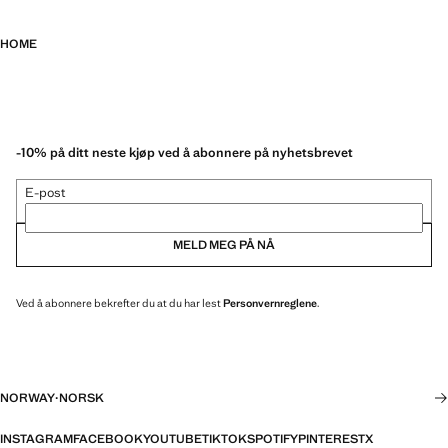
HOME
-10% på ditt neste kjøp ved å abonnere på nyhetsbrevet
E-post
MELD MEG PÅ NÅ
Ved å abonnere bekrefter du at du har lest
Personvernreglene
.
NORWAY
·
NORSK
INSTAGRAM
FACEBOOK
YOUTUBE
TIKTOK
SPOTIFY
PINTEREST
X