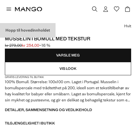
Velg en farge
Hvit
Hopp til hovedinnholdet
MADE IN PORTUGAL
MUSSELIN I BOMULL MED TEKSTUR
kr 279,00
kr 234,00
−16 %
Første pris strøket [kr 279,00 ]
Gjeldende pris [kr 234,00 ]
VARSLE MEG
VIS LOOK
GRATIS LEVERING TIL BUTIKK
100% Bomull. Størrelse: 100x100 cm. Laget i Portugal. Musselin i
bomullspercale med trådtetthet på 200, ideell som et tekstiltilbehør av
høy kvalitet for babyer eller småbarn. Laget av bomullspercale, kjent for
sin mykhet og pusteevne, og gir en delikat og behagelig tekstur som er
perfekt for den sensitive huden til de minste i hjemmet. Produkt på
DETALJER, SAMMENSETNING OG VEDLIKEHOLD
salg
TILGJENGELIGHET I BUTIKK