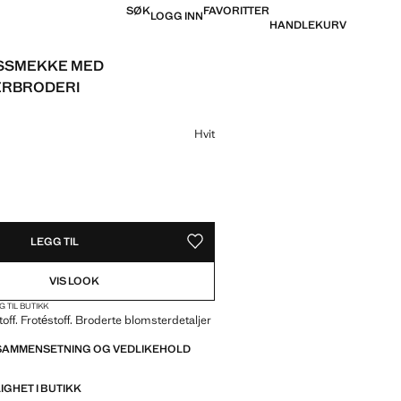
SØK
FAVORITTER
LOGG INN
HANDLEKURV
SSMEKKE MED
ERBRODERI
is [kr 199,00 ]
e
Hvit
LENE!
EN!
LEGG TIL
LAGRE SOM FAVORITT
VIS LOOK
G TIL BUTIKK
off. Frotéstoff. Broderte blomsterdetaljer
 SAMMENSETNING OG VEDLIKEHOLD
IGHET I BUTIKK