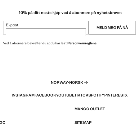
-10% på ditt neste kjøp ved å abonnere på nyhetsbrevet
E-post
MELD MEG PÅ NÅ
Ved å abonnere bekrefter du at du har lest
Personvernreglene
.
NORWAY
·
NORSK
INSTAGRAM
FACEBOOK
YOUTUBE
TIKTOK
SPOTIFY
PINTEREST
X
MANGO OUTLET
NGO
SITE MAP