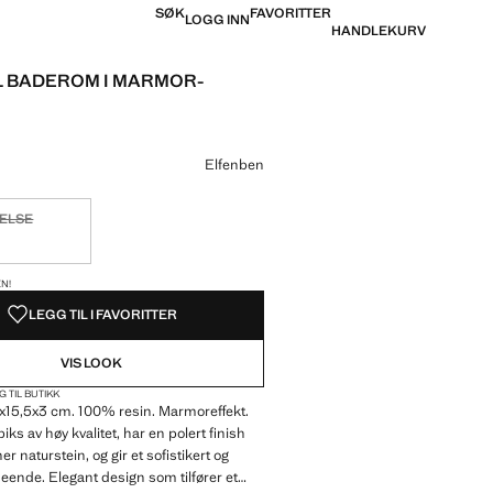
SØK
FAVORITTER
LOGG INN
HANDLEKURV
IL BADEROM I MARMOR-
is [kr 349,00 ]
e
Elfenben
ELSE
 den!
LENE!
EN!
LEGG TIL I FAVORITTER
VIS LOOK
G TIL BUTIKK
1x15,5x3 cm. 100% resin. Marmoreffekt.
iks av høy kvalitet, har en polert finish
er naturstein, og gir et sofistikert og
ende. Elegant design som tilfører et