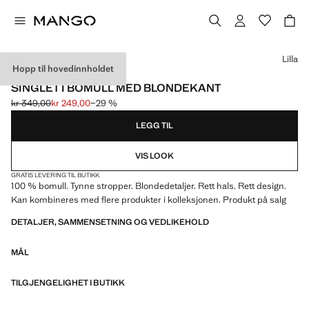
Velg en farge
Lilla
Hopp til hovedinnholdet
MADE IN PORTUGAL
SINGLET I BOMULL MED BLONDEKANT
kr 349,00
kr 249,00
−29 %
Første pris strøket [kr 349,00 ]
Gjeldende pris [kr 249,00 ]
LEGG TIL
VIS LOOK
GRATIS LEVERING TIL BUTIKK
100 % bomull. Tynne stropper. Blondedetaljer. Rett hals. Rett design.
Kan kombineres med flere produkter i kolleksjonen. Produkt på salg
DETALJER, SAMMENSETNING OG VEDLIKEHOLD
MÅL
TILGJENGELIGHET I BUTIKK