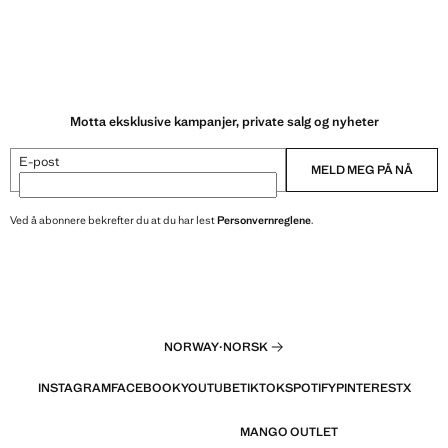
Motta eksklusive kampanjer, private salg og nyheter
E-post
MELD MEG PÅ NÅ
Ved å abonnere bekrefter du at du har lest
Personvernreglene
.
NORWAY
·
NORSK
INSTAGRAM
FACEBOOK
YOUTUBE
TIKTOK
SPOTIFY
PINTEREST
X
MANGO OUTLET