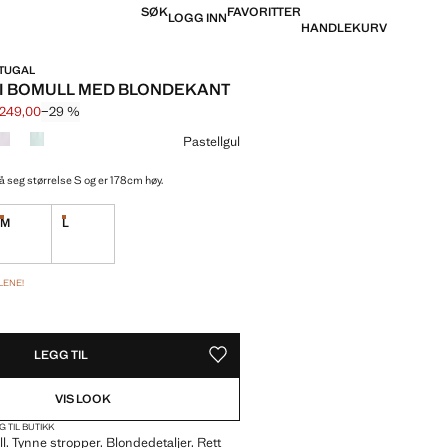
SØK
FAVORITTER
LOGG INN
HANDLEKURV
RTUGAL
 I BOMULL MED BLONDEKANT
 249,00
−29 %
trøket [kr 349,00 ]
is [kr 249,00 ]
e
Pastellgul
å seg størrelse S og er 178cm høy.
M
L
tiklene!
De siste artiklene!
De siste artiklene!
LENE!
EN!
LEGG TIL
LAGRE SOM FAVORITT
VIS LOOK
G TIL BUTIKK
. Tynne stropper. Blondedetaljer. Rett