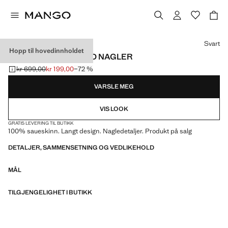
Velg en farge
Svart
Hopp til hovedinnholdet
SKINNHANSKER MED NAGLER
kr 699,00
kr 199,00
−72 %
Første pris strøket [kr 699,00 ]
Gjeldende pris [kr 199,00 ]
VARSLE MEG
VIS LOOK
GRATIS LEVERING TIL BUTIKK
100% saueskinn. Langt design. Nagledetaljer. Produkt på salg
DETALJER, SAMMENSETNING OG VEDLIKEHOLD
MÅL
TILGJENGELIGHET I BUTIKK