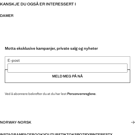
KANSKJE DU OGSÅ ER INTERESSERT I
DAMER
Motta eksklusive kampanjer, private salg og nyheter
E-post
MELD MEG PÅ NÅ
Ved å abonnere bekrefter du at du har lest
Personvernreglene
.
NORWAY
·
NORSK
INSTAGRAM
FACEBOOK
YOUTUBE
TIKTOK
SPOTIFY
PINTEREST
X